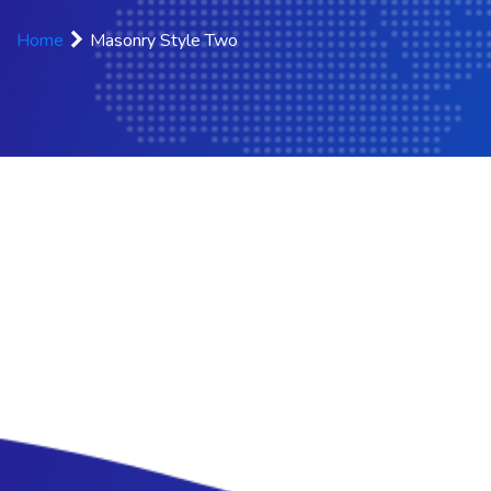
Home
Masonry Style Two