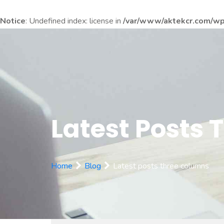
Notice
: Undefined index: license in
/var/www/aktekcr.com/wp-
Latest Posts
Home
Blog
Latest posts three columns